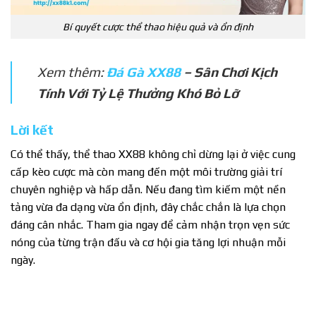
Bí quyết cược thể thao hiệu quả và ổn định
Xem thêm:
Đá Gà XX88
– Sân Chơi Kịch
Tính Với Tỷ Lệ Thưởng Khó Bỏ Lỡ
Lời kết
Có thể thấy, thể thao XX88 không chỉ dừng lại ở việc cung
cấp kèo cược mà còn mang đến một môi trường giải trí
chuyên nghiệp và hấp dẫn. Nếu đang tìm kiếm một nền
tảng vừa đa dạng vừa ổn định, đây chắc chắn là lựa chọn
đáng cân nhắc. Tham gia ngay để cảm nhận trọn vẹn sức
nóng của từng trận đấu và cơ hội gia tăng lợi nhuận mỗi
ngày.