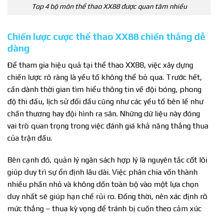
Top 4 bộ môn thể thao XX88 được quan tâm nhiều
Chiến lược cược thể thao XX88 chiến thắng dễ
dàng
Để tham gia hiệu quả tại thể thao XX88, việc xây dựng
chiến lược rõ ràng là yếu tố không thể bỏ qua. Trước hết,
cần dành thời gian tìm hiểu thông tin về đội bóng, phong
độ thi đấu, lịch sử đối đầu cũng như các yếu tố bên lề như
chấn thương hay đội hình ra sân. Những dữ liệu này đóng
vai trò quan trọng trong việc đánh giá khả năng thắng thua
của trận đấu.
Bên cạnh đó, quản lý ngân sách hợp lý là nguyên tắc cốt lõi
giúp duy trì sự ổn định lâu dài. Việc phân chia vốn thành
nhiều phần nhỏ và không dồn toàn bộ vào một lựa chọn
duy nhất sẽ giúp hạn chế rủi ro. Đồng thời, nên xác định rõ
mức thắng – thua kỳ vọng để tránh bị cuốn theo cảm xúc