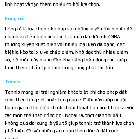
linh hoạt và tạo thêm nhiều cơ hội lựa chọn.
Bóng rổ
Bóng rổ là lựa chọn phù hợp với những ai yêu thích nhịp độ
nhanh và diễn biến liên tục. Các giải đấu lớn như NBA
thường xuyên xuất hiện với nhiều loại kèo đa dạng, đặc
biệt là kèo tài xỉu và chấp điểm. Nhờ đặc thù nhiều điểm
số, bộ môn này mang đến khả năng biến động cao, giúp
tăng thêm phần kịch tính trong từng phút thi đấu.
Tennis
Tennis mang lại trải nghiệm khác biệt khi cho phép đặt
cược theo từng set hoặc từng game. Điều này giúp người
tham gia có thể điều chỉnh chiến thuật linh hoạt hơn so với
các môn thể thao đồng đội. Ngoài ra, thời gian thi đấu
không quá dài cũng là yếu tố giúp tennis trở thành lựa chọn
phổ biến đối với những ai muốn theo dõi và đặt cược
nhanh.