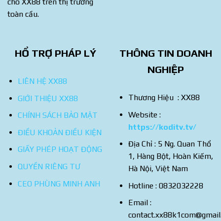
cho XX88 trên thị trường
toàn cầu.
HỔ TRỢ PHÁP LÝ
THÔNG TIN DOANH
NGHIỆP
LIÊN HỆ XX88
Thương Hiệu : XX88
GIỚI THIỆU XX88
Website :
CHÍNH SÁCH BẢO MẬT
https://koditv.tv/
ĐIỀU KHOẢN ĐIỀU KIỆN
Địa Chỉ : 5 Ng. Quan Thổ
GIẤY PHÉP HOẠT ĐỘNG
1, Hàng Bột, Hoàn Kiếm,
QUYỀN RIÊNG TƯ
Hà Nội, Việt Nam
CEO PHÙNG MINH ANH
Hotline : 0832032228
Email :
contact.xx88k1com@gmail